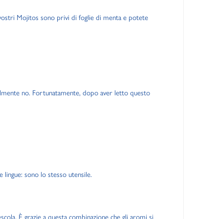
i vostri Mojitos sono privi di foglie di menta e potete
abilmente no. Fortunatamente, dopo aver letto questo
 lingue: sono lo stesso utensile.
mescola. È grazie a questa combinazione che gli aromi si