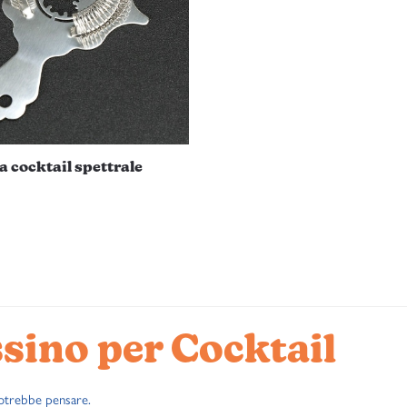
opzioni
possono
essere
scelte
nella
pagina
del
a cocktail spettrale
prodotto
Popolarità
ssino per Cocktail
potrebbe pensare.