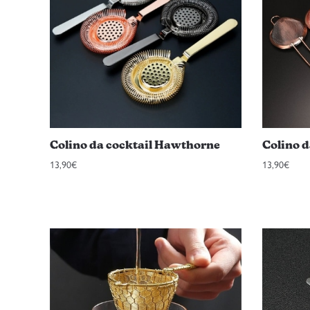
Colino da cocktail Hawthorne
Colino d
13,90
€
13,90
€
Questo
Questo
prodotto
prodotto
ha
ha
più
più
varianti.
varianti.
Le
Le
opzioni
opzioni