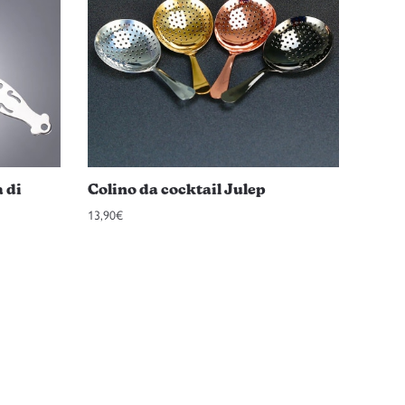
a di
Colino da cocktail Julep
13,90
€
Questo
prodotto
ha
più
varianti.
Le
opzioni