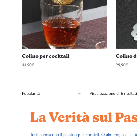
possono
possono
essere
essere
scelte
scelte
nella
nella
pagina
pagina
del
del
prodotto
prodotto
Colino per cocktail
Colino d
44,90
€
29,90
€
Visualizzazione di 6 risultati
La Verità sul Pa
Tutti conoscono il passino per cocktail. O almeno, così si 