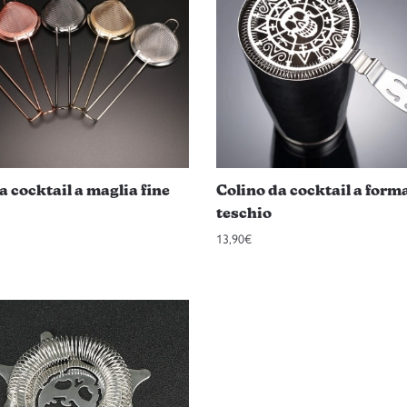
a cocktail a maglia fine
Colino da cocktail a form
teschio
13,90
€
Questo
prodotto
ha
più
varianti.
Le