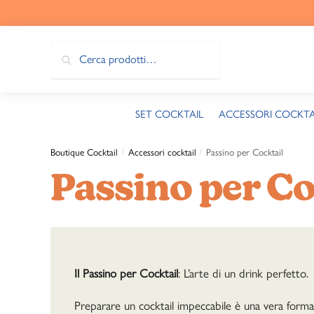
Passa
Salta
alla
al
navigazione
contenuto
Cerca:
Cerca
SET COCKTAIL
ACCESSORI COCKTA
Boutique Cocktail
Accessori cocktail
Passino per Cocktail
/
/
Passino per Co
Il Passino per Cocktail
: L’arte di un drink perfetto.
Preparare un cocktail impeccabile è una vera forma d