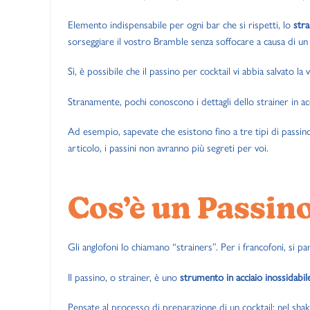
Elemento indispensabile per ogni bar che si rispetti, lo
stra
sorseggiare il vostro Bramble senza soffocare a causa di u
Sì, è possibile che il passino per cocktail vi abbia salvato la v
Stranamente, pochi conoscono i dettagli dello strainer in acc
Ad esempio, sapevate che esistono fino a tre tipi di passi
articolo, i passini non avranno più segreti per voi.
Cos’è un Passino
Gli anglofoni lo chiamano “strainers”. Per i francofoni, si p
Il passino, o strainer, è uno
strumento in acciaio inossidabil
Pensate al processo di preparazione di un cocktail: nel shaker