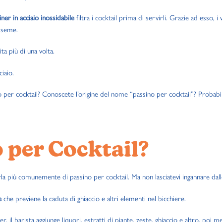
iner in acciaio inossidabile
filtra i cocktail prima di servirli. Grazie ad esso, 
n seme.
ita più di una volta.
iaio.
no per cocktail? Conoscete l’origine del nome “passino per cocktail”? Prob
 per Cocktail?
arla più comunemente di passino per cocktail. Ma non lasciatevi ingannare dalle
e
che previene la caduta di ghiaccio e altri elementi nel bicchiere.
, il barista aggiunge liquori, estratti di piante, zeste, ghiaccio e altro, poi 