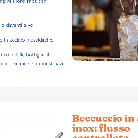
empire i loro shot con
io davanti a voi.
io
in acciaio inossidabile.
 colli delle bottiglie, il
o inossidabile è un must-have.
Beccuccio in 
inox: flusso