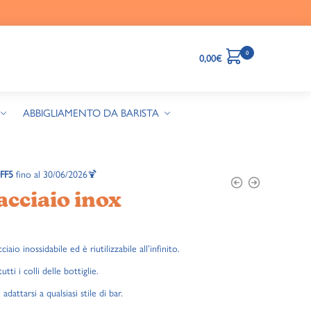
0
0,00
€
ABBIGLIAMENTO DA BARISTA
FF5
fino al 30/06/2026🍹
acciaio inox
iaio inossidabile ed è riutilizzabile all’infinito.
tti i colli delle bottiglie.
adattarsi a qualsiasi stile di bar.