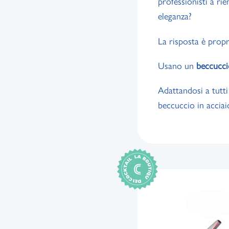
professionisti a ri
eleganza?
La risposta è propr
Usano un
beccucc
Adattandosi a tutti i
beccuccio in acciai