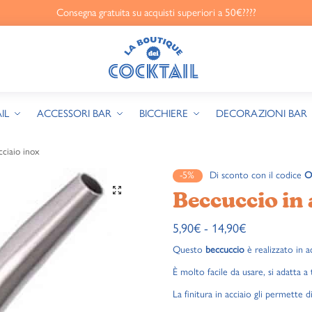
Consegna gratuita su acquisti superiori a 50€????
IL
ACCESSORI BAR
BICCHIERE
DECORAZIONI BAR
cciaio inox
-5%
Di sconto con il codice
O
🔍
Beccuccio in 
5,90
€
-
14,90
€
Questo
beccuccio
è realizzato in acc
È molto facile da usare, si adatta a tu
La finitura in acciaio gli permette di 