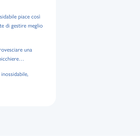
sidabile piace così
e di gestire meglio
rovesciare una
 bicchiere…
inossidabile,