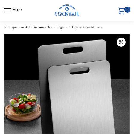
MENU
0
Boutique Cocktail
/
Accessori bar
/
Tagliere
/
Tagliere in acciaio inox
🔍