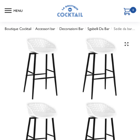
0
MENU
Boutique Cocktail
Accessori bar
Decorazioni Bar
Sgabelli Da Bar
Sedie da bar, confezione da 4
/
/
/
/
🔍